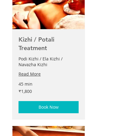
Kizhi / Potali
Treatment
Podi Kizhi / Ela Kizhi /
Navazha Kizhi
Read More
45 min
1,800
₹1,800
இந்திய
ரூபாய்கள்
Book Now