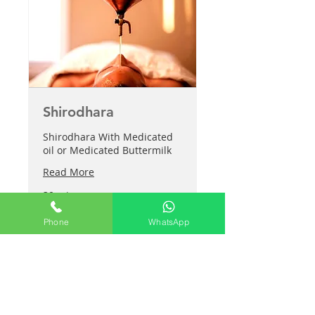
Shirodhara
Shirodhara With Medicated
oil or Medicated Buttermilk
Read More
30 min
1,800
₹1,800
இந்திய
Phone
WhatsApp
ரூபாய்கள்
Book Now