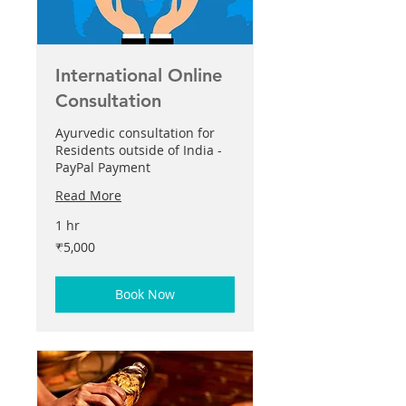
International Online
Consultation
Ayurvedic consultation for
Residents outside of India -
PayPal Payment
Read More
1 hr
5,000
₹5,000
இந்திய
ரூபாய்கள்
Book Now