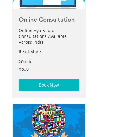
Online Consultation
Online Ayurvedic
Consultations Available
Across India
Read More
20 min
600
₹600
இந்திய
ரூபாய்கள்
Book Now