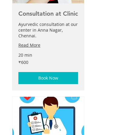
Consultation at Clinic
Ayurvedic consultation at our
center in Anna Nagar,
Chennai.
Read More
20 min
600
₹600
இந்திய
ரூபாய்கள்
Book Now